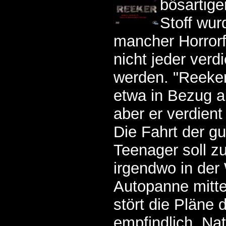
bösartige
Stoff wur
mancher Horrorf
nicht jeder verd
werden. "Reeker"
etwa in Bezug a
aber er verdien
Die Fahrt der gu
Teenager soll z
irgendwo in der
Autopanne mitt
stört die Pläne
empfindlich. Nat