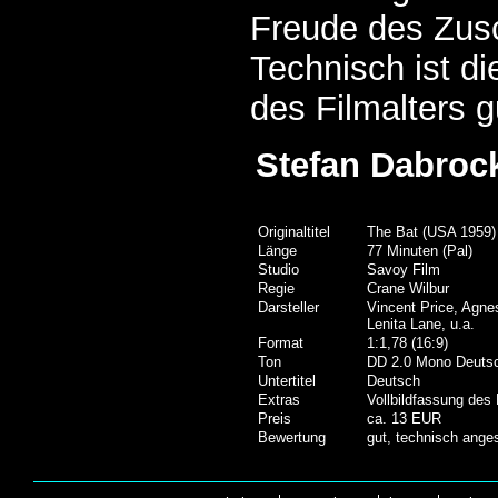
Freude des Zusc
Technisch ist d
des Filmalters g
Stefan Dabroc
Originaltitel
The Bat (USA 1959)
Länge
77 Minuten (Pal)
Studio
Savoy Film
Regie
Crane Wilbur
Darsteller
Vincent Price, Agn
Lenita Lane, u.a.
Format
1:1,78 (16:9)
Ton
DD 2.0 Mono Deutsc
Untertitel
Deutsch
Extras
Vollbildfassung des
Preis
ca. 13 EUR
Bewertung
gut, technisch anges