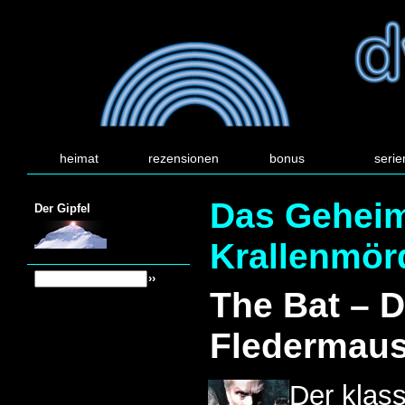
heimat
rezensionen
bonus
serie
Das Geheim
Der Gipfel
Krallenmör
The Bat – D
Fledermau
Der klass