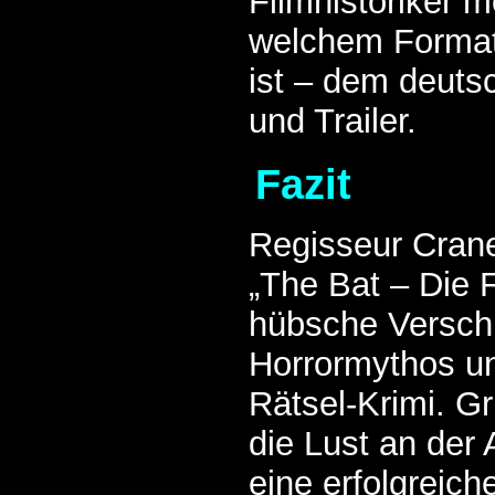
Filmhistoriker 
welchem Format
ist – dem deut
und Trailer.
Fazit
Regisseur Crane
„The Bat – Die 
hübsche Versch
Horrormythos u
Rätsel-Krimi. G
die Lust an der
eine erfolgreich