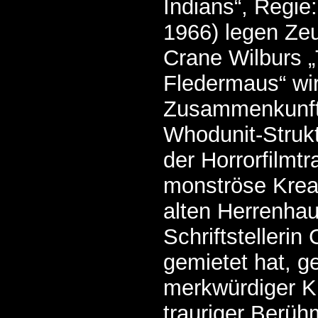
Indians“, Regie
1966) legen Ze
Crane Wilburs „
Fledermaus“ wir
Zusammenkunft 
Whodunit-Strukt
der Horrorfilmtr
monströse Krea
alten Herrenhau
Schriftstellerin
gemietet hat, ge
merkwürdiger Ki
trauriger Berüh