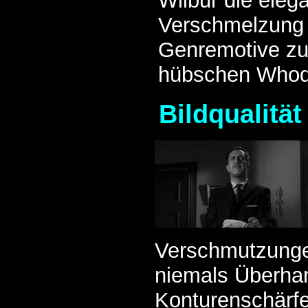
Wilbur die eleg
Verschmelzung 
Genremotive zu
hübschen Whodu
Bildqualität
Verschmutzungen
niemals Überha
Konturenschärfe