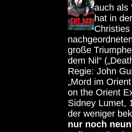
auch als
hat in d
Christies
nachgeordneten
große Triumphe 
dem Nil“ („Death
Regie: John Gui
„Mord im Orient
on the Orient E
Sidney Lumet, 
der weniger bek
nur noch neun