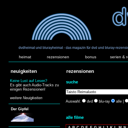
dvdheimat und blurayheimat - das magazin für dvd und bluray-rezens
heimat
rezensionen
bonus
serien & 
neuigkeiten
rezensionen
Keine Lust auf Lesen?
suche
Es gibt auch Audio-Tracks zu
einigen Rezensionen!
weitere Neuigkeiten
Auswahl:
dvd
blu-ray
alle |
Der Gipfel
alle filme
A
B
C
D
E
F
G
H
I
J
K
L
M
N