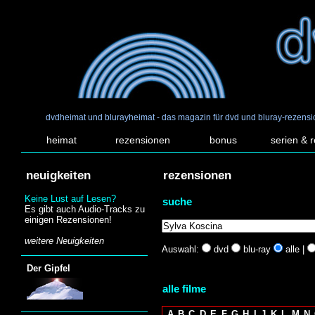
dvdheimat und blurayheimat - das magazin für dvd und bluray-rezens
heimat
rezensionen
bonus
serien & 
neuigkeiten
rezensionen
Keine Lust auf Lesen?
suche
Es gibt auch Audio-Tracks zu
einigen Rezensionen!
weitere Neuigkeiten
Auswahl:
dvd
blu-ray
alle |
Der Gipfel
alle filme
A
B
C
D
E
F
G
H
I
J
K
L
M
N