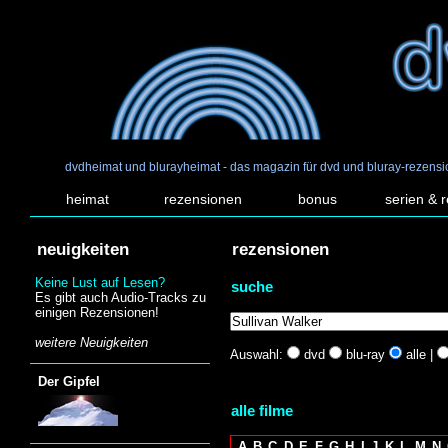
dvdheimat und blurayheimat - das magazin für dvd und bluray-rezens
heimat
rezensionen
bonus
serien & 
neuigkeiten
rezensionen
Keine Lust auf Lesen?
suche
Es gibt auch Audio-Tracks zu
einigen Rezensionen!
weitere Neuigkeiten
Auswahl:
dvd
blu-ray
alle |
Der Gipfel
alle filme
A
B
C
D
E
F
G
H
I
J
K
L
M
N