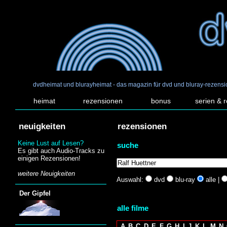
dvdheimat und blurayheimat - das magazin für dvd und bluray-rezens
heimat
rezensionen
bonus
serien & 
neuigkeiten
rezensionen
Keine Lust auf Lesen?
suche
Es gibt auch Audio-Tracks zu
einigen Rezensionen!
weitere Neuigkeiten
Auswahl:
dvd
blu-ray
alle |
Der Gipfel
alle filme
A
B
C
D
E
F
G
H
I
J
K
L
M
N