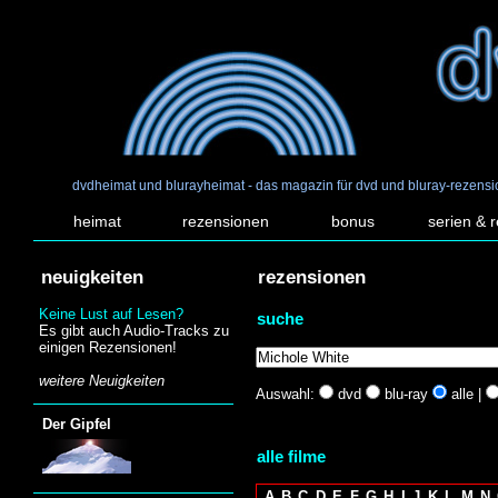
dvdheimat und blurayheimat - das magazin für dvd und bluray-rezens
heimat
rezensionen
bonus
serien & 
neuigkeiten
rezensionen
Keine Lust auf Lesen?
suche
Es gibt auch Audio-Tracks zu
einigen Rezensionen!
weitere Neuigkeiten
Auswahl:
dvd
blu-ray
alle |
Der Gipfel
alle filme
A
B
C
D
E
F
G
H
I
J
K
L
M
N