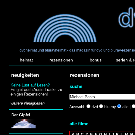
dvdheimat und blurayheimat - das magazin für dvd und bluray-rezens
heimat
rezensionen
bonus
serien & 
neuigkeiten
rezensionen
Keine Lust auf Lesen?
suche
Es gibt auch Audio-Tracks zu
einigen Rezensionen!
weitere Neuigkeiten
Auswahl:
dvd
blu-ray
alle |
Der Gipfel
alle filme
A
B
C
D
E
F
G
H
I
J
K
L
M
N