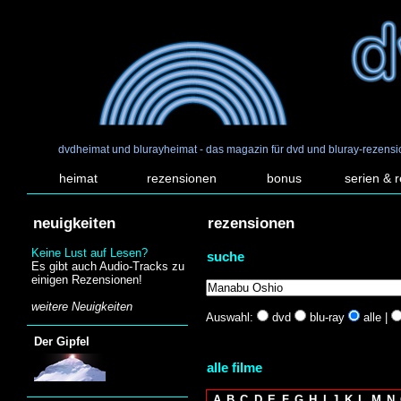
dvdheimat und blurayheimat - das magazin für dvd und bluray-rezens
heimat
rezensionen
bonus
serien & 
neuigkeiten
rezensionen
Keine Lust auf Lesen?
suche
Es gibt auch Audio-Tracks zu
einigen Rezensionen!
weitere Neuigkeiten
Auswahl:
dvd
blu-ray
alle |
Der Gipfel
alle filme
A
B
C
D
E
F
G
H
I
J
K
L
M
N