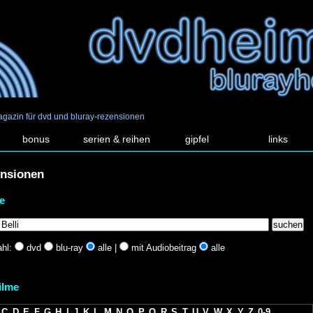
agazin für dvd und bluray-rezensionen
bonus
serien & reihen
gipfel
links
ensionen
e
hl:
dvd
blu-ray
alle |
mit Audiobeitrag
alle
filme
C
D
E
F
G
H
I
J
K
L
M
N
O
P
Q
R
S
T
U
V
W
X
Y
Z
0-9