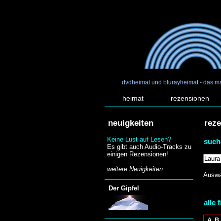
dvdheimat und blurayheimat - das m
heimat
rezensionen
neuigkeiten
rez
Keine Lust auf Lesen?
such
Es gibt auch Audio-Tracks zu
einigen Rezensionen!
weitere Neuigkeiten
Auswa
Der Gipfel
alle 
A
B