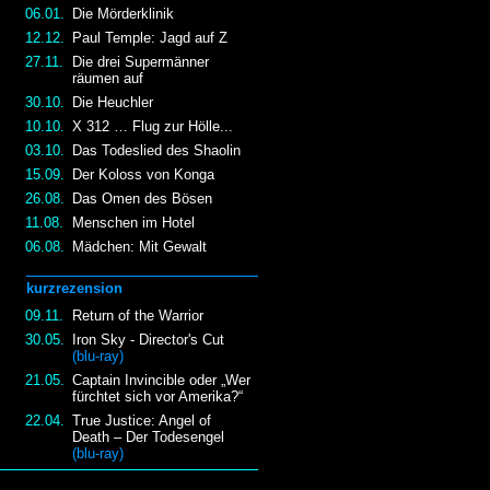
06.01.
Die Mörderklinik
12.12.
Paul Temple: Jagd auf Z
27.11.
Die drei Supermänner
räumen auf
30.10.
Die Heuchler
10.10.
X 312 … Flug zur Hölle...
03.10.
Das Todeslied des Shaolin
15.09.
Der Koloss von Konga
26.08.
Das Omen des Bösen
11.08.
Menschen im Hotel
06.08.
Mädchen: Mit Gewalt
kurzrezension
09.11.
Return of the Warrior
30.05.
Iron Sky - Director's Cut
(blu-ray)
21.05.
Captain Invincible oder „Wer
fürchtet sich vor Amerika?“
22.04.
True Justice: Angel of
Death – Der Todesengel
(blu-ray)