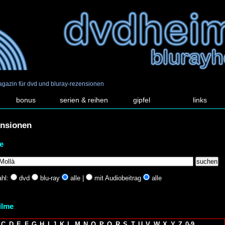
agazin für dvd und bluray-rezensionen
bonus
serien & reihen
gipfel
links
ensionen
e
hl:
dvd
blu-ray
alle |
mit Audiobeitrag
alle
filme
C
D
E
F
G
H
I
J
K
L
M
N
O
P
Q
R
S
T
U
V
W
X
Y
Z
0-9