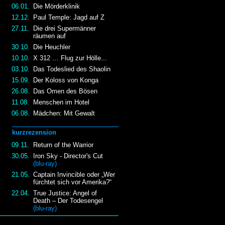
06.01.
Die Mörderklinik
12.12.
Paul Temple: Jagd auf Z
27.11.
Die drei Supermänner
räumen auf
30.10.
Die Heuchler
10.10.
X 312 … Flug zur Hölle...
03.10.
Das Todeslied des Shaolin
15.09.
Der Koloss von Konga
26.08.
Das Omen des Bösen
11.08.
Menschen im Hotel
06.08.
Mädchen: Mit Gewalt
kurzrezension
09.11.
Return of the Warrior
30.05.
Iron Sky - Director's Cut
(blu-ray)
21.05.
Captain Invincible oder „Wer
fürchtet sich vor Amerika?“
22.04.
True Justice: Angel of
Death – Der Todesengel
(blu-ray)