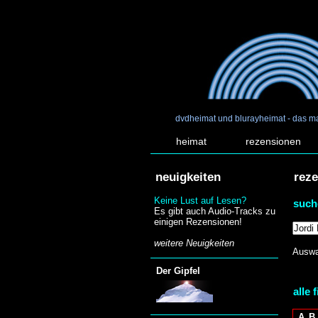
dvdheimat und blurayheimat - das m
heimat
rezensionen
neuigkeiten
rez
Keine Lust auf Lesen?
such
Es gibt auch Audio-Tracks zu
einigen Rezensionen!
weitere Neuigkeiten
Auswa
Der Gipfel
alle 
A
B