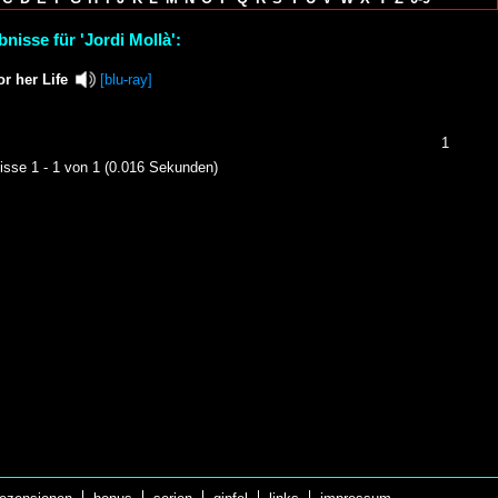
nisse für 'Jordi Mollà':
or her Life
[blu-ray]
1
isse 1 - 1 von 1 (0.016 Sekunden)