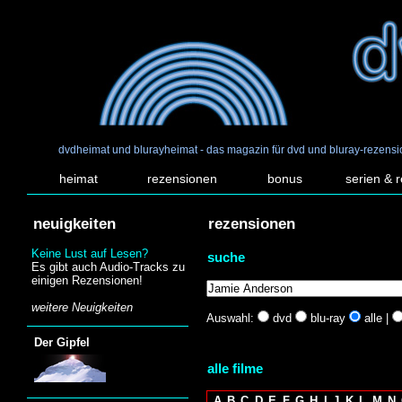
dvdheimat und blurayheimat - das magazin für dvd und bluray-rezens
heimat
rezensionen
bonus
serien & 
neuigkeiten
rezensionen
Keine Lust auf Lesen?
suche
Es gibt auch Audio-Tracks zu
einigen Rezensionen!
weitere Neuigkeiten
Auswahl:
dvd
blu-ray
alle |
Der Gipfel
alle filme
A
B
C
D
E
F
G
H
I
J
K
L
M
N