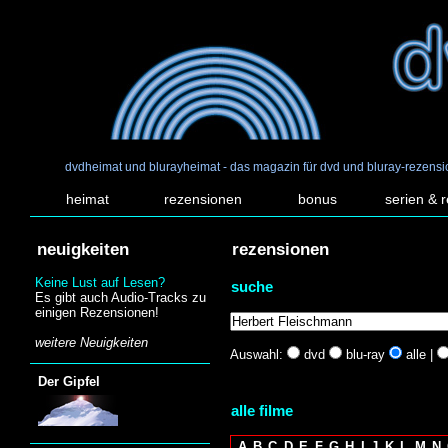
dvdheimat und blurayheimat - das magazin für dvd und bluray-rezens
heimat
rezensionen
bonus
serien & 
neuigkeiten
rezensionen
Keine Lust auf Lesen?
suche
Es gibt auch Audio-Tracks zu
einigen Rezensionen!
weitere Neuigkeiten
Auswahl:
dvd
blu-ray
alle |
Der Gipfel
alle filme
A
B
C
D
E
F
G
H
I
J
K
L
M
N