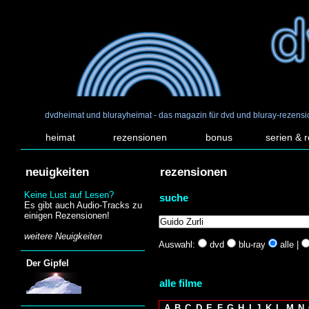
dvdheimat und blurayheimat - das magazin für dvd und bluray-rezens
heimat
rezensionen
bonus
serien & 
neuigkeiten
rezensionen
Keine Lust auf Lesen?
suche
Es gibt auch Audio-Tracks zu
einigen Rezensionen!
weitere Neuigkeiten
Auswahl:
dvd
blu-ray
alle |
Der Gipfel
alle filme
A
B
C
D
E
F
G
H
I
J
K
L
M
N