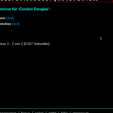
bnisse für 'Gordon Douglas':
ero
[dvd]
Conchos
[dvd]
1
isse 1 - 2 von 2 (0.017 Sekunden)