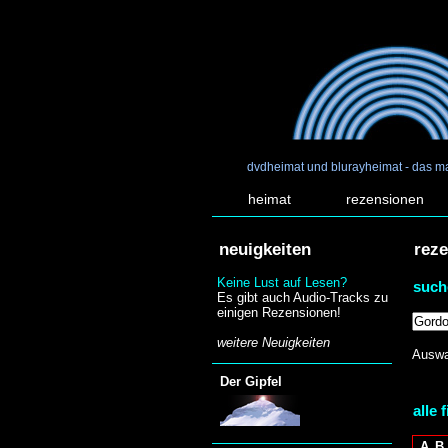
dvdheimat und blurayheimat - das m
heimat
rezensionen
neuigkeiten
rez
Keine Lust auf Lesen?
such
Es gibt auch Audio-Tracks zu
einigen Rezensionen!
weitere Neuigkeiten
Auswa
Der Gipfel
alle 
A
B