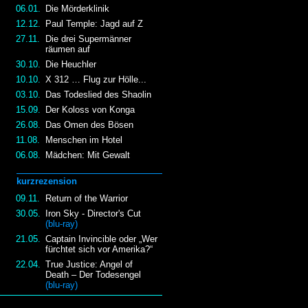
06.01.
Die Mörderklinik
12.12.
Paul Temple: Jagd auf Z
27.11.
Die drei Supermänner
räumen auf
30.10.
Die Heuchler
10.10.
X 312 … Flug zur Hölle...
03.10.
Das Todeslied des Shaolin
15.09.
Der Koloss von Konga
26.08.
Das Omen des Bösen
11.08.
Menschen im Hotel
06.08.
Mädchen: Mit Gewalt
kurzrezension
09.11.
Return of the Warrior
30.05.
Iron Sky - Director's Cut
(blu-ray)
21.05.
Captain Invincible oder „Wer
fürchtet sich vor Amerika?“
22.04.
True Justice: Angel of
Death – Der Todesengel
(blu-ray)