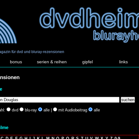
agazin für dvd und bluray-rezensionen
bonus
serien & reihen
gipfel
links
ensionen
e
hl:
dvd
blu-ray
alle |
mit Audiobeitrag
alle
filme
C
D
E
F
G
H
I
J
K
L
M
N
O
P
Q
R
S
T
U
V
W
X
Y
Z
0-9