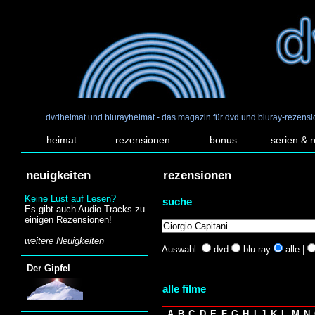
dvdheimat und blurayheimat - das magazin für dvd und bluray-rezens
heimat
rezensionen
bonus
serien & 
neuigkeiten
rezensionen
Keine Lust auf Lesen?
suche
Es gibt auch Audio-Tracks zu
einigen Rezensionen!
weitere Neuigkeiten
Auswahl:
dvd
blu-ray
alle |
Der Gipfel
alle filme
A
B
C
D
E
F
G
H
I
J
K
L
M
N