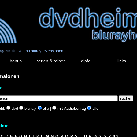
agazin für dvd und bluray-rezensionen
bonus
serien & reihen
gipfel
links
ensionen
e
hl:
dvd
blu-ray
alle |
mit Audiobeitrag
alle
filme
C
D
E
F
G
H
I
J
K
L
M
N
O
P
Q
R
S
T
U
V
W
X
Y
Z
0-9