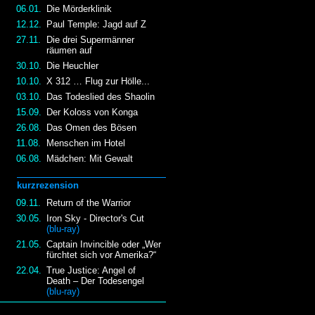
06.01.
Die Mörderklinik
12.12.
Paul Temple: Jagd auf Z
27.11.
Die drei Supermänner
räumen auf
30.10.
Die Heuchler
10.10.
X 312 … Flug zur Hölle...
03.10.
Das Todeslied des Shaolin
15.09.
Der Koloss von Konga
26.08.
Das Omen des Bösen
11.08.
Menschen im Hotel
06.08.
Mädchen: Mit Gewalt
kurzrezension
09.11.
Return of the Warrior
30.05.
Iron Sky - Director's Cut
(blu-ray)
21.05.
Captain Invincible oder „Wer
fürchtet sich vor Amerika?“
22.04.
True Justice: Angel of
Death – Der Todesengel
(blu-ray)