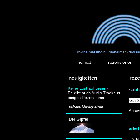
dvdheimat und blurayheimat - das m
heimat
rezensionen
neuigkeiten
rez
Keine Lust auf Lesen?
such
Es gibt auch Audio-Tracks zu
einigen Rezensionen!
weitere Neuigkeiten
Auswa
Der Gipfel
alle 
A
B