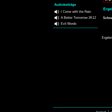
Audiobeiträge
Ergeb
I Come with the Rain
A Better Tomorrow 2K12
Schne
Evil Words
Ergebn