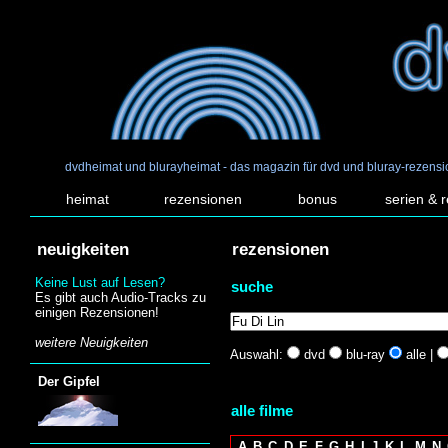
dvdheimat und blurayheimat - das magazin für dvd und bluray-rezens
heimat
rezensionen
bonus
serien & 
neuigkeiten
rezensionen
Keine Lust auf Lesen?
suche
Es gibt auch Audio-Tracks zu
einigen Rezensionen!
weitere Neuigkeiten
Auswahl:
dvd
blu-ray
alle |
Der Gipfel
alle filme
A
B
C
D
E
F
G
H
I
J
K
L
M
N