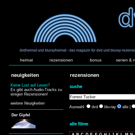
dvdheimat und blurayheimat - das magazin für dvd und bluray-rezens
heimat
rezensionen
bonus
serien & 
neuigkeiten
rezensionen
Keine Lust auf Lesen?
suche
Es gibt auch Audio-Tracks zu
einigen Rezensionen!
weitere Neuigkeiten
Auswahl:
dvd
blu-ray
alle |
Der Gipfel
alle filme
A
B
C
D
E
F
G
H
I
J
K
L
M
N