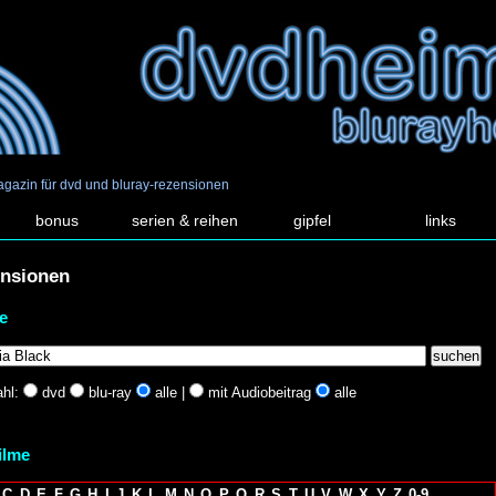
agazin für dvd und bluray-rezensionen
bonus
serien & reihen
gipfel
links
ensionen
e
hl:
dvd
blu-ray
alle |
mit Audiobeitrag
alle
filme
C
D
E
F
G
H
I
J
K
L
M
N
O
P
Q
R
S
T
U
V
W
X
Y
Z
0-9