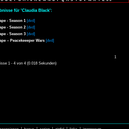
nisse für 'Claudia Black':
ape - Season 1
[dvd]
ape - Season 2
[dvd]
ape - Season 3
[dvd]
ape – Peacekeeeper Wars
[dvd]
1
isse 1 - 4 von 4 (0.018 Sekunden)