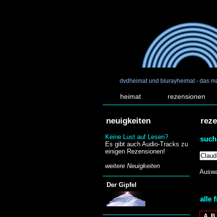
dvdheimat und blurayheimat - das m
heimat
rezensionen
neuigkeiten
rez
Keine Lust auf Lesen?
such
Es gibt auch Audio-Tracks zu
einigen Rezensionen!
weitere Neuigkeiten
Auswa
Der Gipfel
alle 
A
B