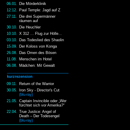
06.01.
Die Mörderklinik
12.12.
Paul Temple: Jagd auf Z
27.11.
Die drei Supermänner
räumen auf
30.10.
Die Heuchler
10.10.
X 312 … Flug zur Hölle...
03.10.
Das Todeslied des Shaolin
15.09.
Der Koloss von Konga
26.08.
Das Omen des Bösen
11.08.
Menschen im Hotel
06.08.
Mädchen: Mit Gewalt
kurzrezension
09.11.
Return of the Warrior
30.05.
Iron Sky - Director's Cut
(blu-ray)
21.05.
Captain Invincible oder „Wer
fürchtet sich vor Amerika?“
22.04.
True Justice: Angel of
Death – Der Todesengel
(blu-ray)