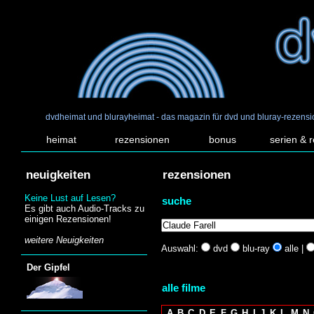
dvdheimat und blurayheimat - das magazin für dvd und bluray-rezens
heimat
rezensionen
bonus
serien & 
neuigkeiten
rezensionen
Keine Lust auf Lesen?
suche
Es gibt auch Audio-Tracks zu
einigen Rezensionen!
weitere Neuigkeiten
Auswahl:
dvd
blu-ray
alle |
Der Gipfel
alle filme
A
B
C
D
E
F
G
H
I
J
K
L
M
N