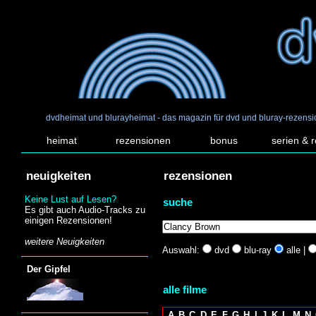
dvdheimat und blurayheimat - das magazin für dvd und bluray-rezens
heimat
rezensionen
bonus
serien & 
neuigkeiten
rezensionen
Keine Lust auf Lesen?
suche
Es gibt auch Audio-Tracks zu
einigen Rezensionen!
weitere Neuigkeiten
Auswahl:
dvd
blu-ray
alle |
Der Gipfel
alle filme
A
B
C
D
E
F
G
H
I
J
K
L
M
N