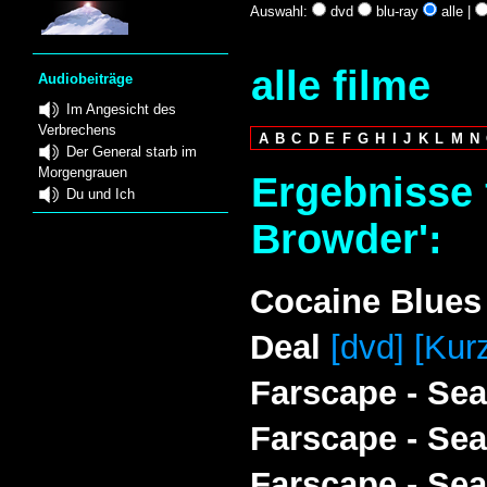
Auswahl:
dvd
blu-ray
alle |
alle filme
Audiobeiträge
Im Angesicht des
Verbrechens
A
B
C
D
E
F
G
H
I
J
K
L
M
N
Der General starb im
Morgengrauen
Ergebnisse 
Du und Ich
Browder':
Cocaine Blues 
Deal
[dvd] [Kur
Farscape - Se
Farscape - Se
Farscape - Se