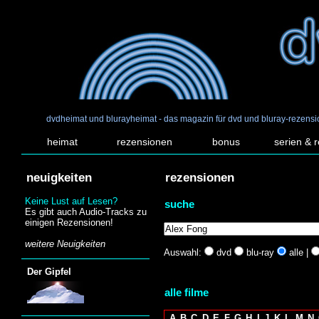
dvdheimat und blurayheimat - das magazin für dvd und bluray-rezens
heimat
rezensionen
bonus
serien & 
neuigkeiten
rezensionen
Keine Lust auf Lesen?
suche
Es gibt auch Audio-Tracks zu
einigen Rezensionen!
weitere Neuigkeiten
Auswahl:
dvd
blu-ray
alle |
Der Gipfel
alle filme
A
B
C
D
E
F
G
H
I
J
K
L
M
N