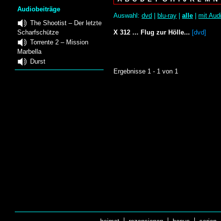
Audiobeiträge
Auswahl:
dvd
|
blu-ray
|
alle
|
mit Aud
The Shootist – Der letzte
Scharfschütze
X 312 … Flug zur Hölle...
[dvd]
Torrente 2 – Mission
Marbella
Durst
Ergebnisse 1 - 1 von 1