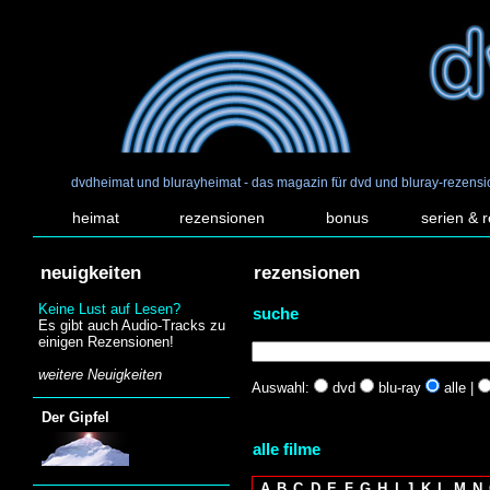
dvdheimat und blurayheimat - das magazin für dvd und bluray-rezens
heimat
rezensionen
bonus
serien & 
neuigkeiten
rezensionen
Keine Lust auf Lesen?
suche
Es gibt auch Audio-Tracks zu
einigen Rezensionen!
weitere Neuigkeiten
Auswahl:
dvd
blu-ray
alle |
Der Gipfel
alle filme
A
B
C
D
E
F
G
H
I
J
K
L
M
N