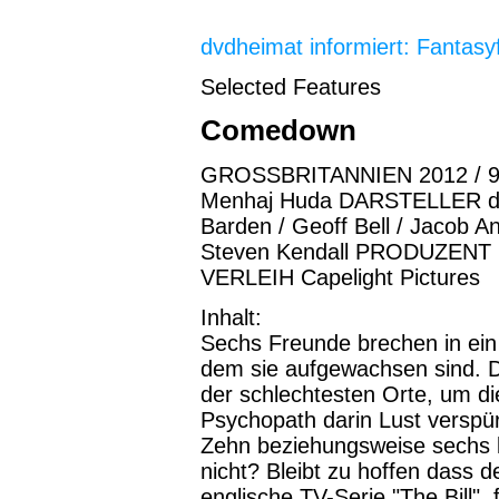
dvdheimat informiert: Fantasyf
Selected Features
Comedown
GROSSBRITANNIEN 2012 / 9
Menhaj Huda DARSTELLER dam
Barden / Geoff Bell / Jaco
Steven Kendall PRODUZENT Do
VERLEIH Capelight Pictures
Inhalt:
Sechs Freunde brechen in ein
dem sie aufgewachsen sind. 
der schlechtesten Orte, um die
Psychopath darin Lust verspü
Zehn beziehungsweise sechs 
nicht? Bleibt zu hoffen dass de
englische TV-Serie "The Bill",